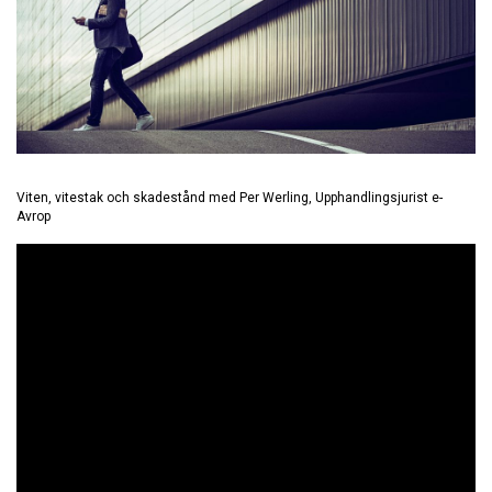
Viten, vitestak och skadestånd med Per Werling, Upphandlingsjurist e-
Avrop