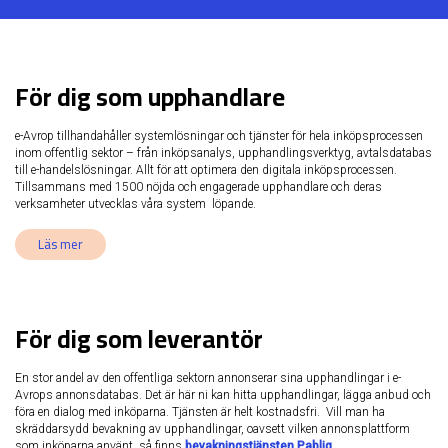
För dig som upphandlare
e-Avrop tillhandahåller systemlösningar och tjänster för hela inköpsprocessen
inom offentlig sektor – från inköpsanalys, upphandlingsverktyg, avtalsdatabas
till e-handelslösningar. Allt för att optimera den digitala inköpsprocessen.
Tillsammans med 1500 nöjda och engagerade upphandlare och deras
verksamheter utvecklas våra system löpande.
Läs mer
För dig som leverantör
En stor andel av den offentliga sektorn annonserar sina upphandlingar i e-
Avrops annonsdatabas. Det är här ni kan hitta upphandlingar, lägga anbud och
föra en dialog med inköparna. Tjänsten är helt kostnadsfri. Vill man ha
skräddarsydd bevakning av upphandlingar, oavsett vilken annonsplattform
som inköparna använt, så finns
bevakningstjänsten Pabliq
.