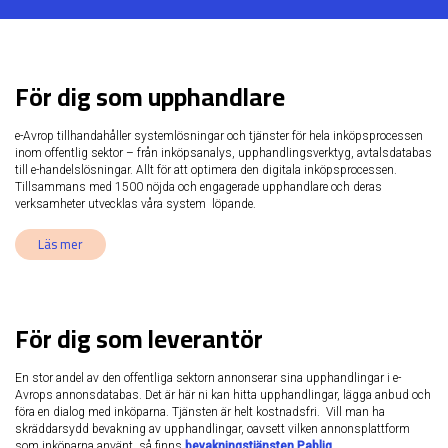
För dig som upphandlare
e-Avrop tillhandahåller systemlösningar och tjänster för hela inköpsprocessen
inom offentlig sektor – från inköpsanalys, upphandlingsverktyg, avtalsdatabas
till e-handelslösningar. Allt för att optimera den digitala inköpsprocessen.
Tillsammans med 1500 nöjda och engagerade upphandlare och deras
verksamheter utvecklas våra system löpande.
Läs mer
För dig som leverantör
En stor andel av den offentliga sektorn annonserar sina upphandlingar i e-
Avrops annonsdatabas. Det är här ni kan hitta upphandlingar, lägga anbud och
föra en dialog med inköparna. Tjänsten är helt kostnadsfri. Vill man ha
skräddarsydd bevakning av upphandlingar, oavsett vilken annonsplattform
som inköparna använt, så finns
bevakningstjänsten Pabliq
.